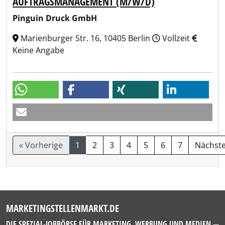
AUFTRAGSMANAGEMENT (M/W/D)
Pinguin Druck GmbH
Marienburger Str. 16, 10405 Berlin
Vollzeit
Keine Angabe
« Vorherige
1
2
3
4
5
6
7
Nächste
MARKETINGSTELLENMARKT.DE
DIE SPEZIAL-JOBBÖRSE FÜR MARKETING, WERBUNG UND MEDIEN —