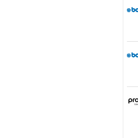
baby
baby
pro