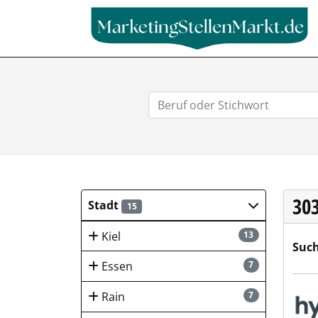
30
Stadt
15
Kiel
13
Such
Essen
7
hygi
Rain
7