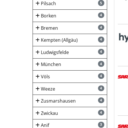
Pilsach
5
Borken
4
Bremen
4
hygi
Kempten (Allgäu)
4
Ludwigsfelde
4
München
4
SART
Völs
4
Weeze
4
Zusmarshausen
4
Zwickau
4
SART
Anif
3