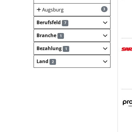
Augsburg
3
Berufsfeld
7
Branche
1
SART
Bezahlung
1
Land
2
pro