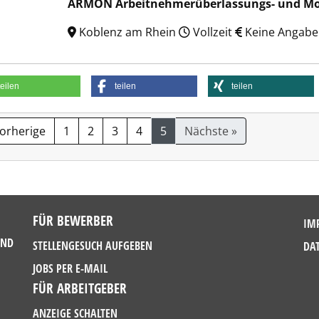
ARMON Arbeitnehmerüberlassungs- und M
Koblenz am Rhein
Vollzeit
Keine Angabe
teilen
teilen
teilen
Vorherige
1
2
3
4
5
Nächste »
FÜR BEWERBER
IM
UND
STELLENGESUCH AUFGEBEN
DA
JOBS PER E-MAIL
FÜR ARBEITGEBER
ANZEIGE SCHALTEN