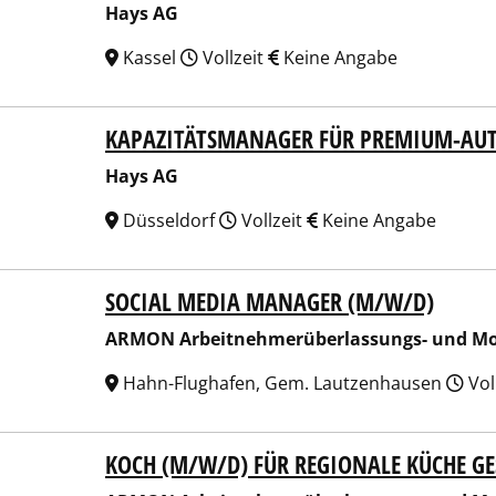
Hays AG
Kassel
Vollzeit
Keine Angabe
KAPAZITÄTSMANAGER FÜR PREMIUM-AUT
 AG
Hays AG
Düsseldorf
Vollzeit
Keine Angabe
SOCIAL MEDIA MANAGER (M/W/D)
N Arbeitnehmerüberlassungs- und Montage GmbH
ARMON Arbeitnehmerüberlassungs- und M
Hahn-Flughafen, Gem. Lautzenhausen
Vol
KOCH (M/W/D) FÜR REGIONALE KÜCHE G
N Arbeitnehmerüberlassungs- und Montage GmbH