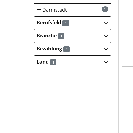
Darmstadt
1
Berufsfeld
1
Hays
Branche
1
Bezahlung
1
Land
1
Hays
Hays