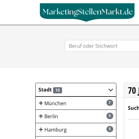
70
Stadt
15
München
7
Such
Berlin
5
Hays
Hamburg
5