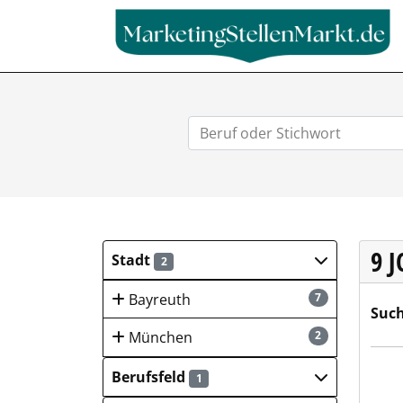
9 
Stadt
2
Bayreuth
7
Such
München
2
CYB
Berufsfeld
1