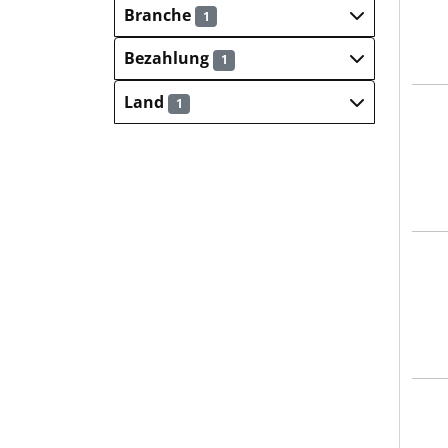
Branche
1
Bezahlung
1
Land
1
CYB
CYB
CYB